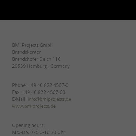
BMI Projects GmbH
Brandskontor
Brandshofer Deich 116
20539 Hamburg · Germany
Phone: +49 40 822 4567-0
Fax: +49 40 822 4567-60
E-Mail:
info@bmiprojects.de
www.bmiprojects.de
Opening hours:
Mo.-Do. 07:30-16:30 Uhr